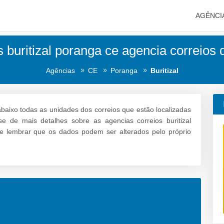
AGÊNCI
 buritizal poranga ce agencia correios 
Agências
CE
Poranga
Buritizal
baixo todas as unidades dos correios que estão localizadas
se de mais detalhes sobre as agencias correios buritizal
te lembrar que os dados podem ser alterados pelo próprio