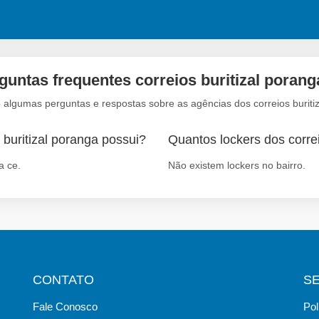
guntas frequentes correios buritizal porang
 algumas perguntas e respostas sobre as agências dos correios buriti
 buritizal poranga possui?
Quantos lockers dos correi
a ce.
Não existem lockers no bairro.
CONTATO
S
Fale Conosco
Pol