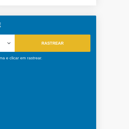
E
ma e clicar em rastrear.