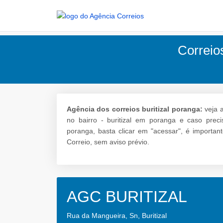
Correios
Agência dos correios buritizal poranga:
veja a
no bairro - buritizal em poranga e caso preci
poranga, basta clicar em "acessar", é importan
Correio, sem aviso prévio.
AGC BURITIZAL
Rua da Mangueira, Sn, Buritizal