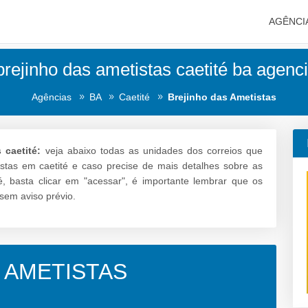
AGÊNCI
brejinho das ametistas caetité ba agenci
Agências
BA
Caetité
Brejinho das Ametistas
 caetité:
veja abaixo todas as unidades dos correios que
tistas em caetité e caso precise de mais detalhes sobre as
té, basta clicar em "acessar", é importante lembrar que os
sem aviso prévio.
 AMETISTAS