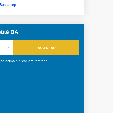
Busca cep
tité BA
po acima e clicar em rastrear.