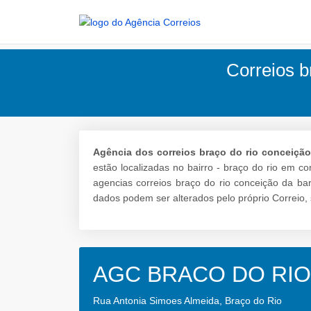
Correios b
Agência dos correios braço do rio conceição
estão localizadas no bairro - braço do rio em c
agencias correios braço do rio conceição da bar
dados podem ser alterados pelo próprio Correio, 
AGC BRACO DO RIO
Rua Antonia Simoes Almeida, Braço do Rio