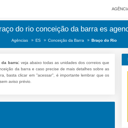
AGÊNCI
raço do rio conceição da barra es agenc
Agências
ES
Conceição da Barra
Braço do Rio
 da barra:
veja abaixo todas as unidades dos correios que
onceição da barra e caso precise de mais detalhes sobre as
ra, basta clicar em "acessar", é importante lembrar que os
sem aviso prévio.