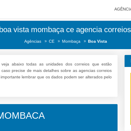
AGÊNCI
boa vista mombaça ce agencia correios
Agências
CE
Mombaça
Boa Vista
veja abaixo todas as unidades dos correios que estão
 caso precise de mais detalhes sobre as agencias correios
é importante lembrar que os dados podem ser alterados pelo
 MOMBACA