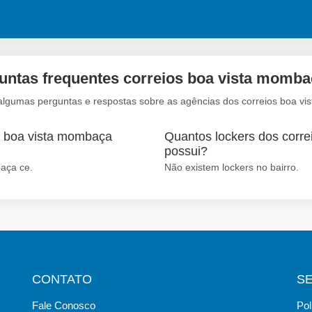
untas frequentes correios boa vista momba
algumas perguntas e respostas sobre as agências dos correios boa v
o boa vista mombaça
Quantos lockers dos corre
possui?
baça ce.
Não existem lockers no bairro.
CONTATO
S
Fale Conosco
Pol