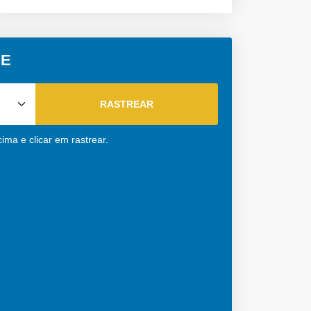
CE
ma e clicar em rastrear.