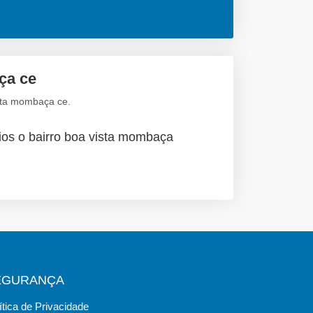
ça ce
ista mombaça ce.
ios o bairro boa vista mombaça
EGURANÇA
ítica de Privacidade