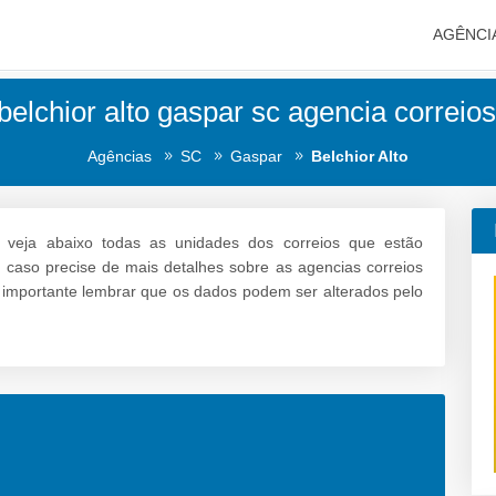
AGÊNCI
belchior alto gaspar sc agencia correios
Agências
SC
Gaspar
Belchior Alto
veja abaixo todas as unidades dos correios que estão
 e caso precise de mais detalhes sobre as agencias correios
 é importante lembrar que os dados podem ser alterados pelo