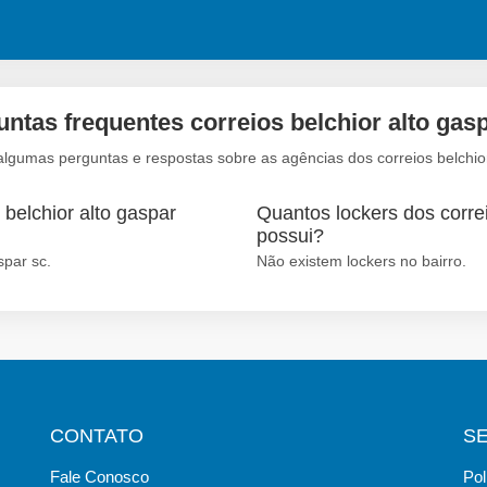
ntas frequentes correios belchior alto gas
algumas perguntas e respostas sobre as agências dos correios belchior
 belchior alto gaspar
Quantos lockers dos correi
possui?
spar sc.
Não existem lockers no bairro.
CONTATO
S
Fale Conosco
Pol