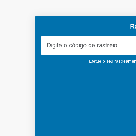
R
Efetue o seu rastreament