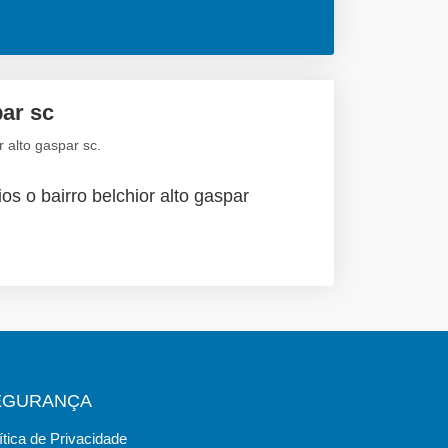
par sc
 alto gaspar sc.
os o bairro belchior alto gaspar
EGURANÇA
ítica de Privacidade