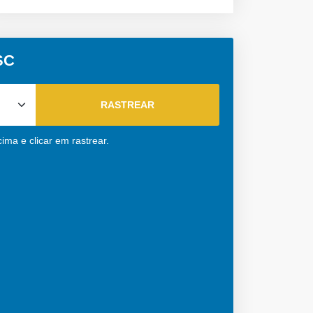
SC
ima e clicar em rastrear.