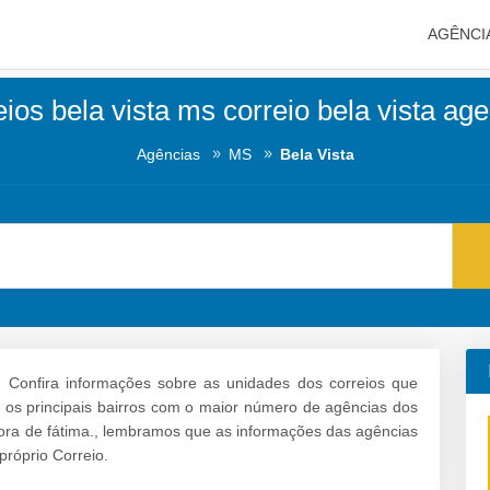
AGÊNCI
ios bela vista ms correio bela vista ag
Agências
MS
Bela Vista
:
Confira informações sobre as unidades dos correios que
ve os principais bairros com o maior número de agências dos
ora de fátima., lembramos que as informações das agências
próprio Correio.