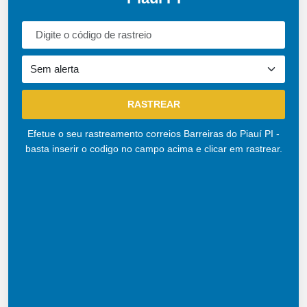
Efetue o seu rastreamento correios Barreiras do Piauí PI -
basta inserir o codigo no campo acima e clicar em rastrear.