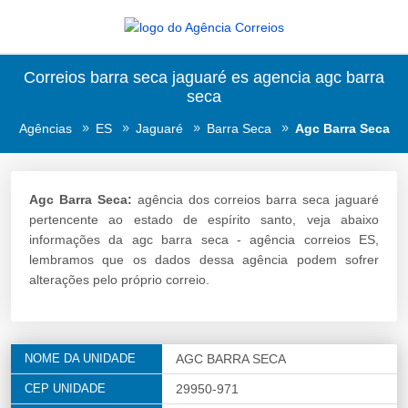
Correios barra seca jaguaré es agencia agc barra
seca
Agências
ES
Jaguaré
Barra Seca
Agc Barra Seca
Agc Barra Seca:
agência dos correios barra seca jaguaré
pertencente ao estado de espírito santo, veja abaixo
informações da agc barra seca - agência correios ES,
lembramos que os dados dessa agência podem sofrer
alterações pelo próprio correio.
NOME DA UNIDADE
AGC BARRA SECA
CEP UNIDADE
29950-971