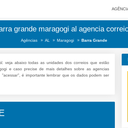
AGÊNCI
arra grande maragogi al agencia correio
Agências
AL
Maragogi
Barra Grande
i:
veja abaixo todas as unidades dos correios que estão
gogi e caso precise de mais detalhes sobre as agencias
m "acessar", é importante lembrar que os dados podem ser
E