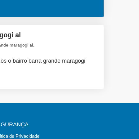
gogi al
ande maragogi al.
ios o bairro barra grande maragogi
EGURANÇA
ítica de Privacidade