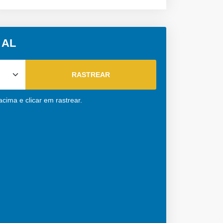
 AL
cima e clicar em rastrear.