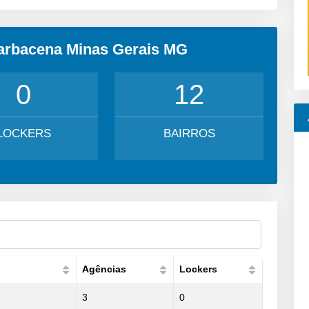
Barbacena Minas Gerais MG
0
12
LOCKERS
BAIRROS
Agências
Lockers
3
0