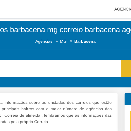
AGÊNCI
ios barbacena mg correio barbacena ag
Agências
MG
Barbacena
a informações sobre as unidades dos correios que estão
s principais bairros com o maior número de agências dos
o, Correia de almeida., lembramos que as informações das
adas pelo próprio Correio.