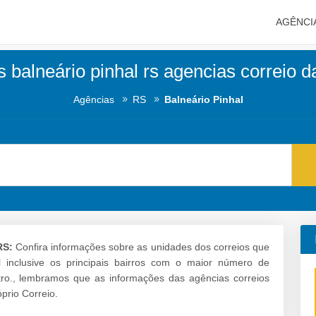
AGÊNCI
s balneário pinhal rs agencias correio d
Agências
RS
Balneário Pinhal
RS:
Confira informações sobre as unidades dos correios que
l inclusive os principais bairros com o maior número de
ro., lembramos que as informações das agências correios
prio Correio.