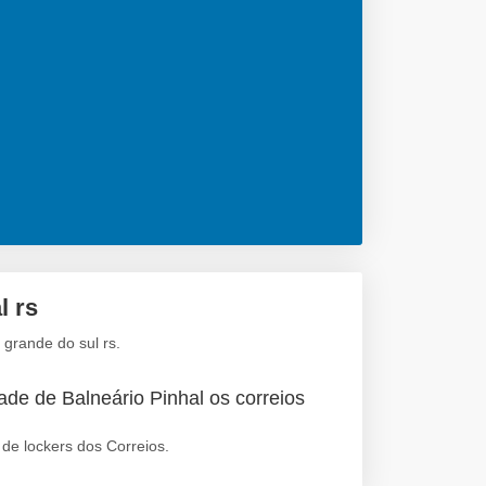
l rs
 grande do sul rs.
ade de Balneário Pinhal os correios
de lockers dos Correios.