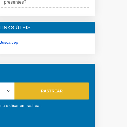
presentes?
LINKS ÚTEIS
Busca cep
S
a e clicar em rastrear.