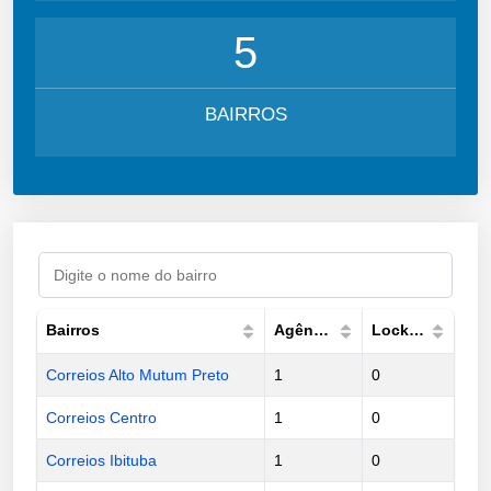
5
BAIRROS
Bairros
Agências
Lockers
Correios Alto Mutum Preto
1
0
Correios Centro
1
0
Correios Ibituba
1
0