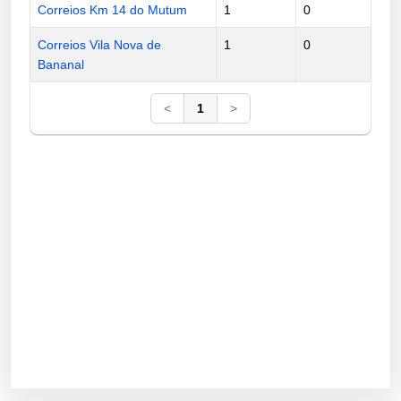
Correios Km 14 do Mutum
1
0
Correios Vila Nova de
1
0
Bananal
<
1
>