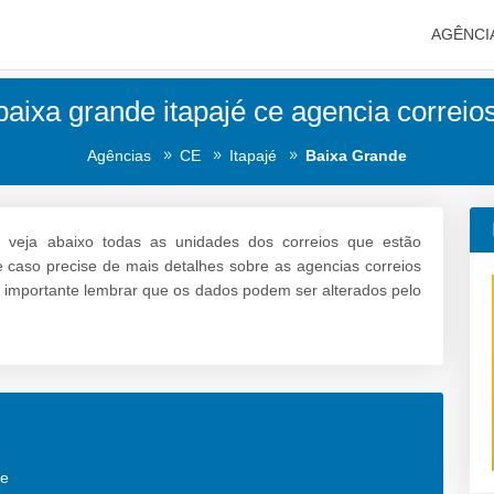
AGÊNCI
baixa grande itapajé ce agencia correios
Agências
CE
Itapajé
Baixa Grande
:
veja abaixo todas as unidades dos correios que estão
 e caso precise de mais detalhes sobre as agencias correios
 é importante lembrar que os dados podem ser alterados pelo
de