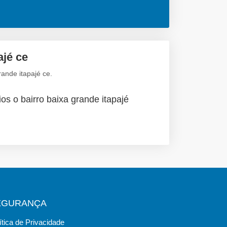
ajé ce
ande itapajé ce.
os o bairro baixa grande itapajé
EGURANÇA
ítica de Privacidade