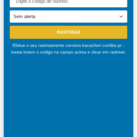
Efetue o seu rastreamento correios bacacheri curitiba pr -
basta inserir o codigo no campo acima e clicar em rastrear.