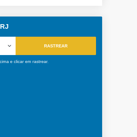
 RJ
cima e clicar em rastrear.