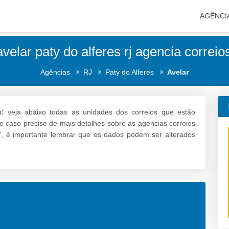
AGÊNCI
velar paty do alferes rj agencia correio
Agências
RJ
Paty do Alferes
Avelar
s:
veja abaixo todas as unidades dos correios que estão
s e caso precise de mais detalhes sobre as agencias correios
ar", é importante lembrar que os dados podem ser alterados