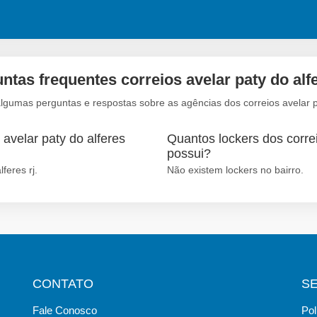
ntas frequentes correios avelar paty do alfe
lgumas perguntas e respostas sobre as agências dos correios avelar pa
avelar paty do alferes
Quantos lockers dos correi
possui?
feres rj.
Não existem lockers no bairro.
CONTATO
S
Fale Conosco
Pol