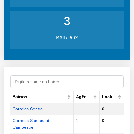
3
BAIRROS
Bairros
Agências
Lockers
Correios Centro
1
0
Correios Santana do
1
0
Campestre