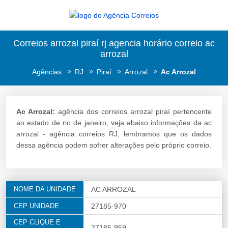
Correios arrozal piraí rj agencia horário correio ac
arrozal
Agências
RJ
Piraí
Arrozal
Ac Arrozal
Ac Arrozal:
agência dos correios arrozal piraí pertencente
ao estado de rio de janeiro, veja abaixo informações da ac
arrozal - agência correios RJ, lembramos que os dados
dessa agência podem sofrer alterações pelo próprio correio.
NOME DA UNIDADE
AC ARROZAL
CEP UNIDADE
27185-970
CEP CLIQUE E
27185-959