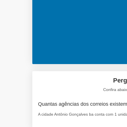
Perg
Confira abai
Quantas agências dos correios existe
A cidade Antônio Gonçalves ba conta com 1 unida