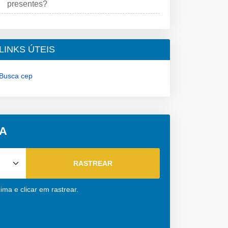
presentes?
LINKS ÚTEIS
Busca cep
BA
ma e clicar em rastrear.