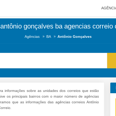
AGÊNCI
 antônio gonçalves ba agencias correio 
Agências
BA
Antônio Gonçalves
ra informações sobre as unidades dos correios que estão
usive os principais bairros com o maior número de agências
bramos que as informações das agências correios Antônio
orreio.