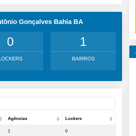
ntônio Gonçalves Bahia BA
0
1
LOCKERS
BAIRROS
Agências
Lockers
1
0