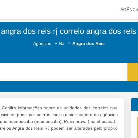
AGÊNCI
angra dos reis rj correio angra dos rei
Agências
RJ
Angra dos Reis
Confira informações sobre as unidades dos correios que
lusive os principais bairros com o maior número de agências
Parque mambucaba (mambucaba), Praia brava (mambucaba).,
reios Angra dos Reis RJ podem ser alteradas pelo próprio