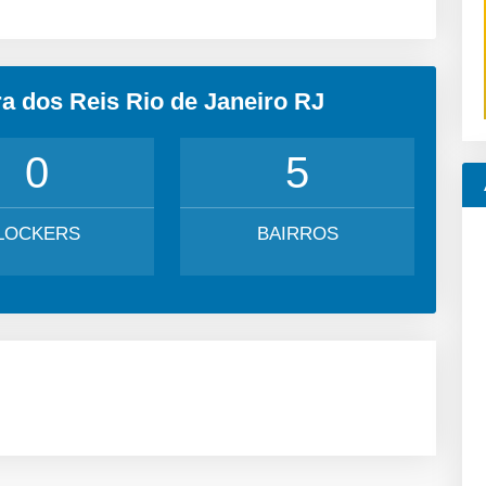
a dos Reis Rio de Janeiro RJ
0
5
LOCKERS
BAIRROS