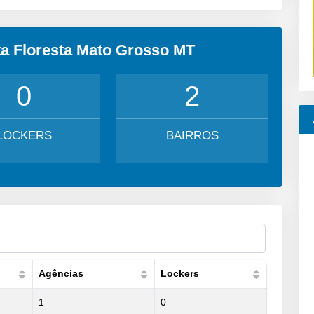
ta Floresta Mato Grosso MT
0
2
LOCKERS
BAIRROS
Agências
Lockers
1
0