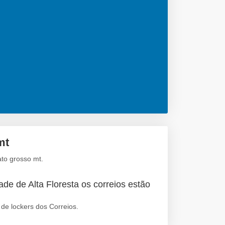
mt
ato grosso mt.
de de Alta Floresta os correios estão
de lockers dos Correios.