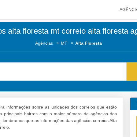
AGÊNCI
s alta floresta mt correio alta floresta 
Agências
MT
Alta Floresta
ra informações sobre as unidades dos correios que estão
e os principais bairros com o maior número de agências dos
., lembramos que as informações das agências correios Alta
rreio.