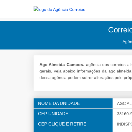
Correi
Agên
Agc Almeida Campos:
agência dos correios a
gerais, veja abaixo informações da agc almei
dessa agência podem sofrer alterações pelo própr
NOME DA UNIDADE
AGC A
CEP UNIDADE
38160-
CEP CLIQUE E RETIRE
INDISP