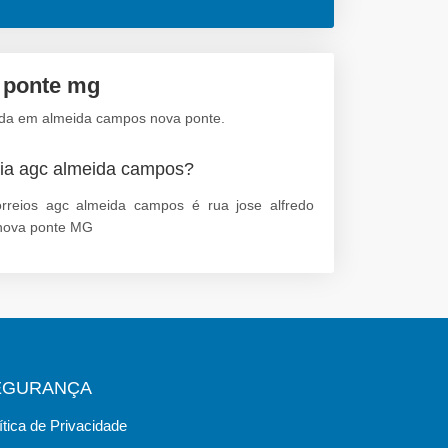
 ponte mg
zada em almeida campos nova ponte.
ia agc almeida campos?
reios agc almeida campos é rua jose alfredo
 nova ponte MG
EGURANÇA
ítica de Privacidade