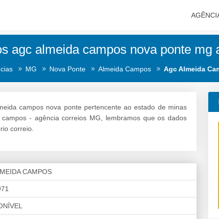
AGÊNCI
os agc almeida campos nova ponte mg 
cias
MG
Nova Ponte
Almeida Campos
Agc Almeida Ca
lmeida campos nova ponte pertencente ao estado de minas
da campos - agência correios MG, lembramos que os dados
io correio.
LMEIDA CAMPOS
971
ONÍVEL