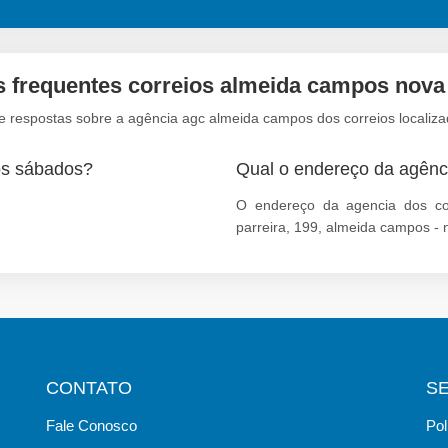
s frequentes correios almeida campos nova
e respostas sobre a agência agc almeida campos dos correios locali
os sábados?
Qual o endereço da agênc
O endereço da agencia dos cor
parreira, 199, almeida campos -
CONTATO
S
Fale Conosco
Pol