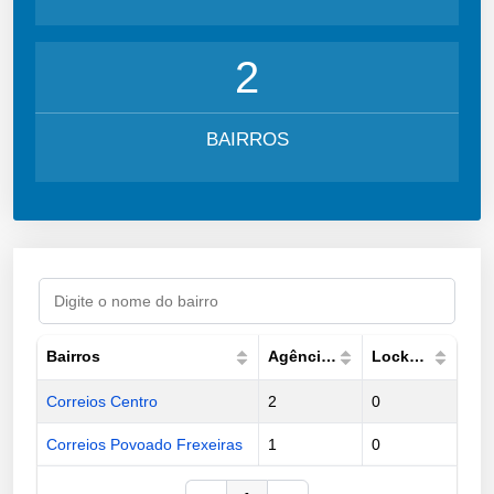
2
BAIRROS
Bairros
Agências
Lockers
Correios Centro
2
0
Correios Povoado Frexeiras
1
0